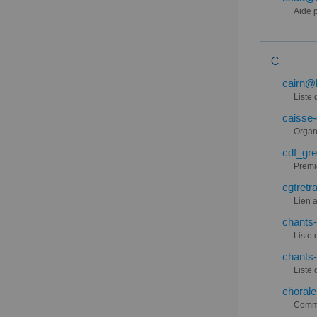
Aide 
C
cairn@l
Liste 
caisse-
Organ
cdf_gre
Premi
cgtretr
Lien 
chants-
Liste
chants-
Liste
chorale
Commu