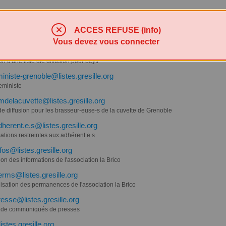
r-en-lien@listes.gresille.org
ACCES REFUSE (info)
 d'entraide pour Beauvoir en Royans
Vous devez vous connecter
istes.gresille.org
on d'une liste dfe diffusion pour beyti
eministe-grenoble@listes.gresille.org
feministe
delacuvette@listes.gresille.org
de diffusion pour les brasseur-euse-s de la cuvette de Grenoble
dherent.e.s@listes.gresille.org
ations restreintes aux adhérent.e.s
nfos@listes.gresille.org
ion des informations de l'association la Brico
erms@listes.gresille.org
isation des permanences de l'association la Brico
resse@listes.gresille.org
 de communiqués de presses
stes.gresille.org