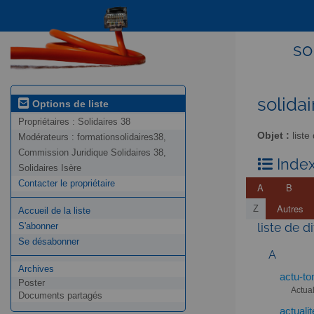
so
solidai
Options de liste
Propriétaires :
Solidaires 38
Objet :
liste
Modérateurs :
formationsolidaires38,
Commission Juridique Solidaires 38,
Index
Solidaires Isère
Contacter le propriétaire
A
B
Autres
Z
Accueil de la liste
liste de d
S'abonner
Se désabonner
A
Archives
actu-to
Poster
Actual
Documents partagés
actuali