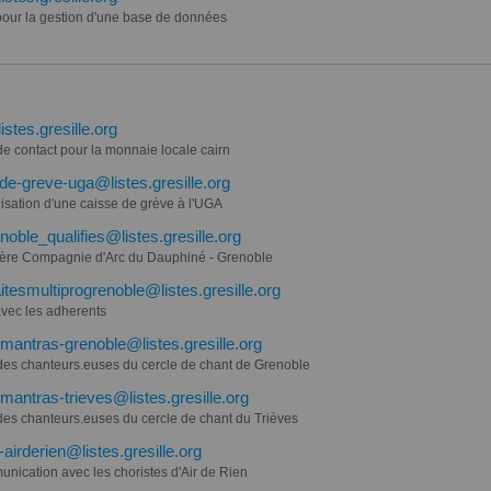
pour la gestion d'une base de données
istes.gresille.org
de contact pour la monnaie locale cairn
de-greve-uga@listes.gresille.org
isation d'une caisse de grève à l'UGA
noble_qualifies@listes.gresille.org
ère Compagnie d'Arc du Dauphiné - Grenoble
aitesmultiprogrenoble@listes.gresille.org
avec les adherents
mantras-grenoble@listes.gresille.org
 des chanteurs.euses du cercle de chant de Grenoble
mantras-trieves@listes.gresille.org
 des chanteurs.euses du cercle de chant du Trièves
-airderien@listes.gresille.org
nication avec les choristes d'Air de Rien