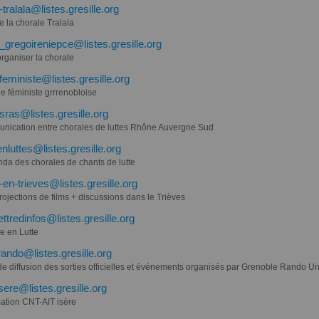
-tralala@listes.gresille.org
de la chorale Tralala
_gregoireniepce@listes.gresille.org
rganiser la chorale
feministe@listes.gresille.org
e féministe grrrenobloise
sras@listes.gresille.org
nication entre chorales de luttes Rhône Auvergne Sud
enluttes@listes.gresille.org
nda des chorales de chants de lutte
en-trieves@listes.gresille.org
ojections de films + discussions dans le Trièves
ettredinfos@listes.gresille.org
e en Lutte
rando@listes.gresille.org
de diffusion des sorties officielles et événements organisés par Grenoble Rando Un
isere@listes.gresille.org
mation CNT-AIT isère