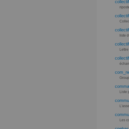
collecti
ripost
collect
Colle
collect
liste 
collecti
Lettre
collecti
échang
com_new
Groupe
command
Liste
commun
L'ass
commun
Les c
cpebass