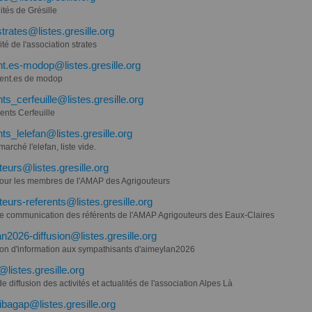
ités de Grésille
trates@listes.gresille.org
ité de l'association strates
t.es-modop@listes.gresille.org
ent.es de modop
ts_cerfeuille@listes.gresille.org
ents Cerfeuille
ts_lelefan@listes.gresille.org
arché l'elefan, liste vide.
teurs@listes.gresille.org
 pour les membres de l'AMAP des Agrigouteurs
teurs-referents@listes.gresille.org
 de communication des référents de l'AMAP Agrigouteurs des Eaux-Claires
n2026-diffusion@listes.gresille.org
sion d'information aux sympathisants d'aimeylan2026
@listes.gresille.org
de diffusion des activités et actualités de l'association Alpes Là
tibagap@listes.gresille.org