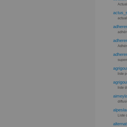
Actual
actus_s
actual
adheren
adhér
adheren
Adhér
adheren
superm
agrigou
liste
agrigou
liste
aimeyla
diffu
alpesla
Liste 
alterna