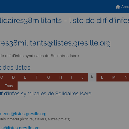
Accu
lidaires38militants - liste de diff d'inf
res38militants@listes.gresille.org
 de diff d'infos syndicales de Solidaires Isère
 des listes
C
D
E
F
G
H
I
J
L
M
N
K
Tous
iff d'infos syndicales de Solidaires Isère
mecrit@listes.gresille.org
ités tomecrit (écriture, ateliers, autres projets)
tes@listes.gresille.org