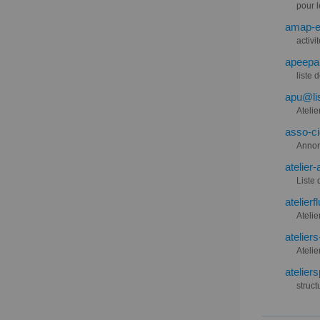
pour 
amap-en
activi
apeepa@
liste 
apu@lis
Ateli
asso-ci
Annon
atelier-
Liste 
atelier
Ateli
atelier
Ateli
atelier
struct