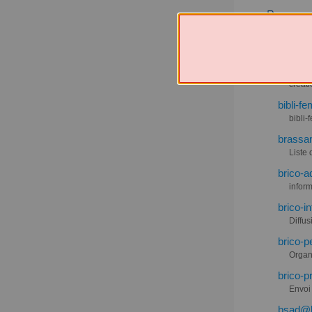
B
beauvoi
liste
beyti@l
créati
bibli-f
bibli-
brassam
Liste 
brico-a
inform
brico-i
Diffus
brico-p
Organ
brico-p
Envoi
bsad@li