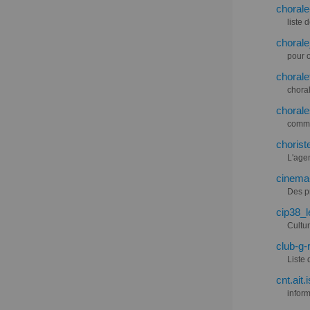
chorale
liste 
chorale
pour o
chorale
choral
chorale
commu
chorist
L'age
cinema-
Des pr
cip38_l
Cultur
club-g-
Liste 
cnt.ait.
infor