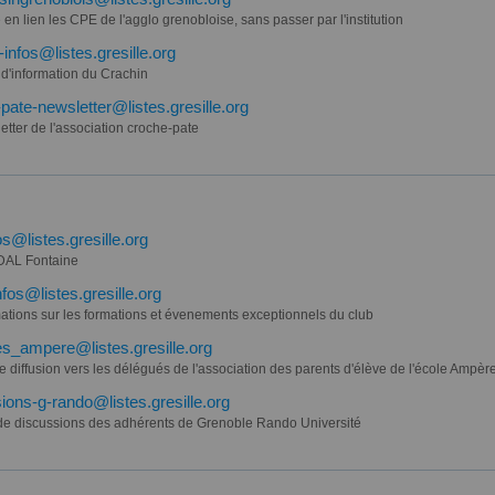
 en lien les CPE de l'agglo grenobloise, sans passer par l'institution
-infos@listes.gresille.org
 d'information du Crachin
pate-newsletter@listes.gresille.org
tter de l'association croche-pate
os@listes.gresille.org
 DAL Fontaine
fos@listes.gresille.org
mations sur les formations et évenements exceptionnels du club
s_ampere@listes.gresille.org
de diffusion vers les délégués de l'association des parents d'élève de l'école Ampèr
ions-g-rando@listes.gresille.org
 de discussions des adhérents de Grenoble Rando Université