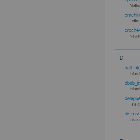
Mettre
crachin
Lettre
croche-
Newsle
D
dalf-inf
Infos
dbeb_in
Infor
delegue
liste 
discuss
Liste