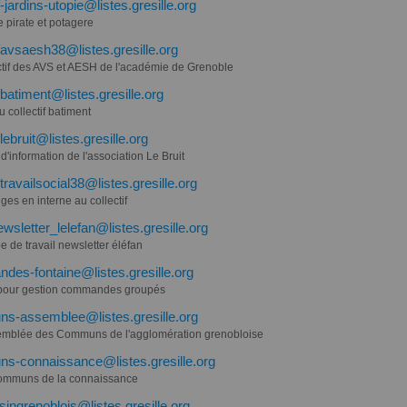
f-jardins-utopie@listes.gresille.org
e pirate et potagere
ifavsaesh38@listes.gresille.org
ctif des AVS et AESH de l'académie de Grenoble
ifbatiment@listes.gresille.org
du collectif batiment
flebruit@listes.gresille.org
 d'information de l'association Le Bruit
ftravailsocial38@listes.gresille.org
es en interne au collectif
sletter_lelefan@listes.gresille.org
 de travail newsletter éléfan
es-fontaine@listes.gresille.org
 pour gestion commandes groupés
s-assemblee@listes.gresille.org
emblée des Communs de l'agglomération grenobloise
s-connaissance@listes.gresille.org
ommuns de la connaissance
ingrenoblois@listes.gresille.org