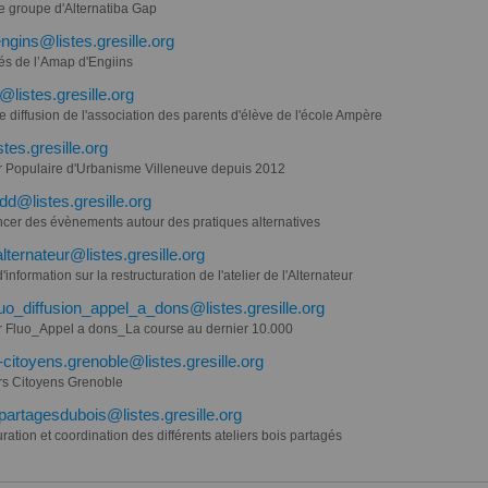
le groupe d'Alternatiba Gap
gins@listes.gresille.org
tés de l’Amap d'Engiins
listes.gresille.org
de diffusion de l'association des parents d'élève de l'école Ampère
tes.gresille.org
er Populaire d'Urbanisme Villeneuve depuis 2012
dd@listes.gresille.org
cer des évènements autour des pratiques alternatives
alternateur@listes.gresille.org
d'information sur la restructuration de l'atelier de l'Alternateur
fluo_diffusion_appel_a_dons@listes.gresille.org
er Fluo_Appel a dons_La course au dernier 10.000
s-citoyens.grenoble@listes.gresille.org
ers Citoyens Grenoble
spartagesdubois@listes.gresille.org
uration et coordination des différents ateliers bois partagés