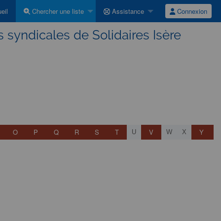
eil
Chercher une liste
Assistance
Connexion
os syndicales de Solidaires Isère
O
P
Q
R
S
T
V
Y
U
W
X