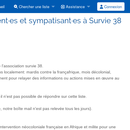
eil
Chercher une liste
Assistance
Connexion
ent·es et sympatisant·es à Survie 38
l'association survie 38.
 localement: mardis contre la françafrique, mois décolonial,
lement pour relayer des informations ou actions mises en œuvre au
 n'est pas possible de répondre sur cette liste.
notre boîte mail n'est pas relevée tous les jours).
ntervention néocoloniale française en Afrique et milite pour une