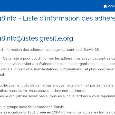
Accu
38info - Liste d'information des adhér
8info@listes.gresille.org
 d'information des adhérent·es et sympatisant·es à Survie 38
 :
Cette liste a pour but d'informer les adhérent·es et sympatisant·es de 
sons pour vous inviter aux événements que nous organisons ou soutenons
 débats, projections, manifestations, coformations... et plus ponctuel
nal.
ollectivement décidé de ne pas envoyer plus d'un mail par semaine et il
aitez nous écrire, vous pouvez utiliser notre adresse:
sille.org (nb: ne soyez pas surpris·es si nous tardons à vous répondre, 
 un groupe local de l'association Survie.
ne association loi 1901 créée en 1984 qui dénonce toutes les formes d’i