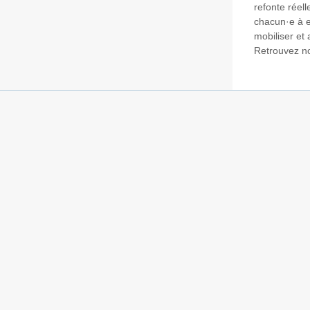
refonte réel
chacun·e à ex
mobiliser et a
Retrouvez not