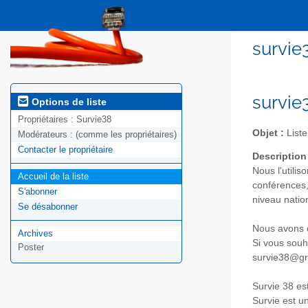
survie
survie3
Options de liste
Propriétaires :
Survie38
Objet :
Liste
Modérateurs :
(comme les propriétaires)
Contacter le propriétaire
Description
Nous l'utili
Accueil de la liste
conférences,
S'abonner
niveau natio
Se désabonner
Nous avons c
Archives
Si vous souh
Poster
survie38@gre
Survie 38 est
Survie est u