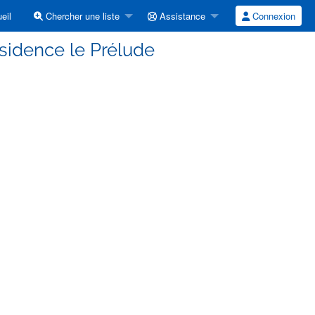
eil
Chercher une liste
Assistance
Connexion
ésidence le Prélude
.