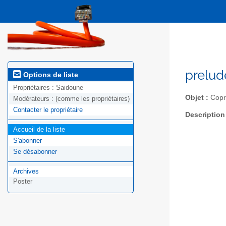
prelud
Options de liste
Propriétaires :
Saidoune
Objet :
Copro
Modérateurs :
(comme les propriétaires)
Contacter le propriétaire
Description
Accueil de la liste
S'abonner
Se désabonner
Archives
Poster