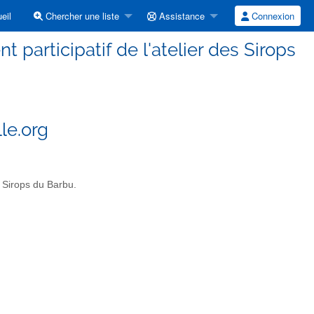
eil
Chercher une liste
Assistance
Connexion
articipatif de l'atelier des Sirops
le.org
s Sirops du Barbu.