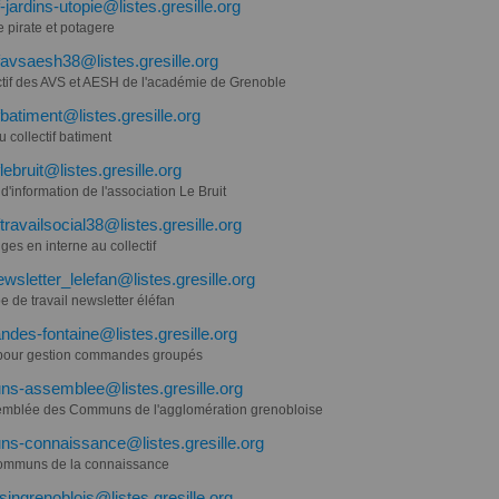
f-jardins-utopie@listes.gresille.org
e pirate et potagere
ifavsaesh38@listes.gresille.org
ctif des AVS et AESH de l'académie de Grenoble
ifbatiment@listes.gresille.org
du collectif batiment
flebruit@listes.gresille.org
 d'information de l'association Le Bruit
ftravailsocial38@listes.gresille.org
es en interne au collectif
sletter_lelefan@listes.gresille.org
 de travail newsletter éléfan
es-fontaine@listes.gresille.org
 pour gestion commandes groupés
s-assemblee@listes.gresille.org
emblée des Communs de l'agglomération grenobloise
s-connaissance@listes.gresille.org
ommuns de la connaissance
ingrenoblois@listes.gresille.org