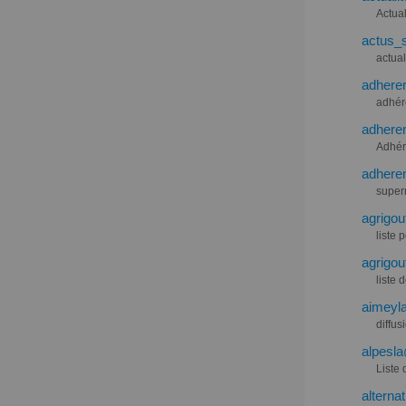
Actual
actus_s
actual
adheren
adhér
adheren
Adhér
adheren
superm
agrigou
liste
agrigou
liste
aimeyla
diffu
alpesla
Liste 
alterna