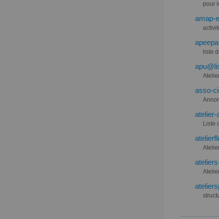
pour 
amap-en
activi
apeepa@
liste 
apu@lis
Ateli
asso-ci
Annon
atelier-
Liste 
atelier
Ateli
atelier
Ateli
atelier
struct