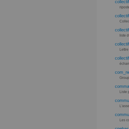
collecti
ripost
collect
Colle
collect
liste 
collecti
Lettre
collecti
échang
com_new
Groupe
command
Liste
commun
L'ass
commun
Les c
cpebass