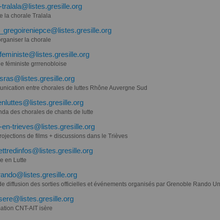
-tralala@listes.gresille.org
de la chorale Tralala
_gregoireniepce@listes.gresille.org
rganiser la chorale
feministe@listes.gresille.org
e féministe grrrenobloise
sras@listes.gresille.org
nication entre chorales de luttes Rhône Auvergne Sud
enluttes@listes.gresille.org
nda des chorales de chants de lutte
en-trieves@listes.gresille.org
ojections de films + discussions dans le Trièves
ettredinfos@listes.gresille.org
e en Lutte
rando@listes.gresille.org
de diffusion des sorties officielles et événements organisés par Grenoble Rando Un
isere@listes.gresille.org
mation CNT-AIT isère