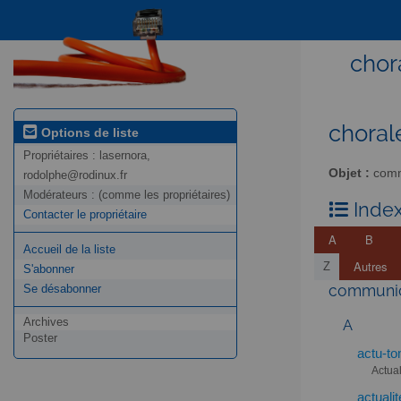
chor
choral
Options de liste
Propriétaires :
lasernora,
Objet :
commu
rodolphe@rodinux.fr
Modérateurs :
(comme les propriétaires)
Index
Contacter le propriétaire
A
B
Accueil de la liste
Autres
Z
S'abonner
communica
Se désabonner
Archives
A
Poster
actu-to
Actual
actuali