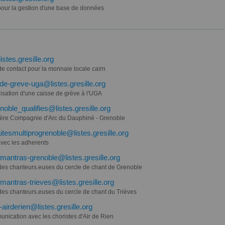
pour la gestion d'une base de données
istes.gresille.org
de contact pour la monnaie locale cairn
de-greve-uga@listes.gresille.org
isation d'une caisse de grève à l'UGA
noble_qualifies@listes.gresille.org
ère Compagnie d'Arc du Dauphiné - Grenoble
aitesmultiprogrenoble@listes.gresille.org
avec les adherents
mantras-grenoble@listes.gresille.org
 des chanteurs.euses du cercle de chant de Grenoble
mantras-trieves@listes.gresille.org
 des chanteurs.euses du cercle de chant du Trièves
-airderien@listes.gresille.org
nication avec les choristes d'Air de Rien