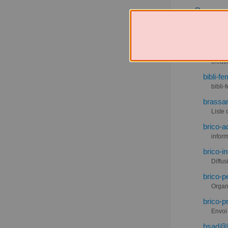
B
beauvoi
liste
beyti@l
créati
bibli-f
bibli-
brassam
Liste 
brico-a
inform
brico-i
Diffus
brico-p
Organ
brico-p
Envoi
bsad@li