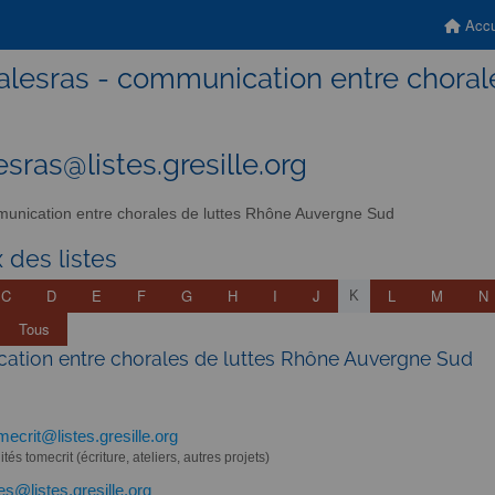
Accu
alesras - communication entre chora
esras@listes.gresille.org
nication entre chorales de luttes Rhône Auvergne Sud
 des listes
C
D
E
F
G
H
I
J
L
M
N
K
Tous
tion entre chorales de luttes Rhône Auvergne Sud
mecrit@listes.gresille.org
ités tomecrit (écriture, ateliers, autres projets)
tes@listes.gresille.org