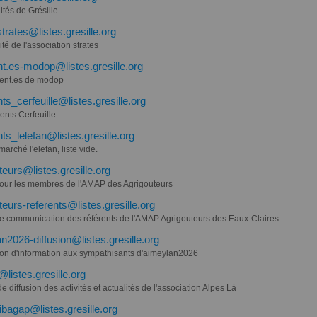
ités de Grésille
trates@listes.gresille.org
ité de l'association strates
t.es-modop@listes.gresille.org
ent.es de modop
ts_cerfeuille@listes.gresille.org
ents Cerfeuille
ts_lelefan@listes.gresille.org
arché l'elefan, liste vide.
teurs@listes.gresille.org
 pour les membres de l'AMAP des Agrigouteurs
teurs-referents@listes.gresille.org
 de communication des référents de l'AMAP Agrigouteurs des Eaux-Claires
n2026-diffusion@listes.gresille.org
sion d'information aux sympathisants d'aimeylan2026
@listes.gresille.org
de diffusion des activités et actualités de l'association Alpes Là
tibagap@listes.gresille.org