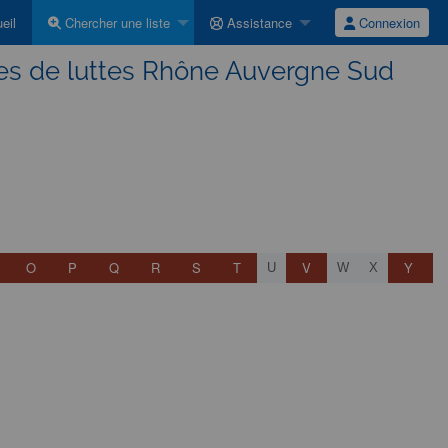
eil
Chercher une liste
Assistance
Connexion
les de luttes Rhône Auvergne Sud
O
P
Q
R
S
T
V
Y
U
W
X