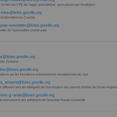
 en lien les CPE de l'agglo grenobloise, sans passer par l'institution
-infos@listes.gresille.org
 d'information du Crachin
pate-newsletter@listes.gresille.org
tter de l'association croche-pate
os@listes.gresille.org
 DAL Fontaine
fos@listes.gresille.org
mations sur les formations et évenements exceptionnels du club
s_ampere@listes.gresille.org
de diffusion vers les délégués de l'association des parents d'élève de l'école Ampèr
ions-g-rando@listes.gresille.org
 de discussions des adhérents de Grenoble Rando Université