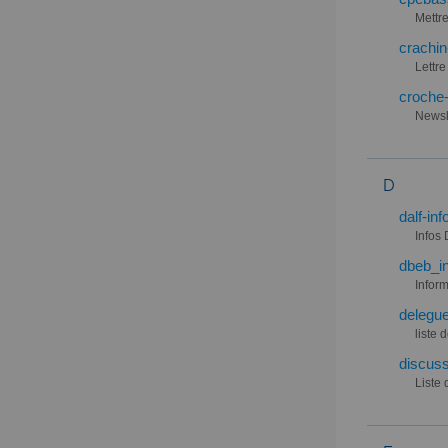
Mettre
crachin
Lettre
croche-
Newsle
D
dalf-inf
Infos
dbeb_in
Infor
delegue
liste 
discuss
Liste