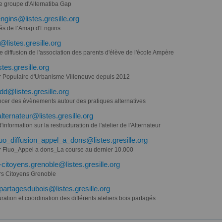
le groupe d'Alternatiba Gap
gins@listes.gresille.org
tés de l’Amap d'Engiins
listes.gresille.org
de diffusion de l'association des parents d'élève de l'école Ampère
tes.gresille.org
er Populaire d'Urbanisme Villeneuve depuis 2012
dd@listes.gresille.org
cer des évènements autour des pratiques alternatives
alternateur@listes.gresille.org
d'information sur la restructuration de l'atelier de l'Alternateur
fluo_diffusion_appel_a_dons@listes.gresille.org
er Fluo_Appel a dons_La course au dernier 10.000
s-citoyens.grenoble@listes.gresille.org
ers Citoyens Grenoble
spartagesdubois@listes.gresille.org
uration et coordination des différents ateliers bois partagés