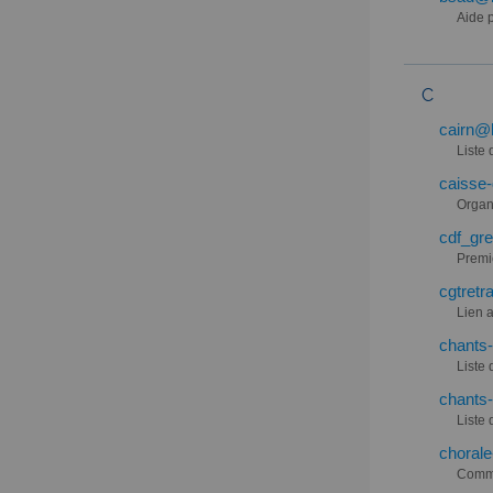
Aide 
C
cairn@l
Liste 
caisse-
Organ
cdf_gre
Premi
cgtretr
Lien 
chants-
Liste
chants-
Liste
chorale
Commu