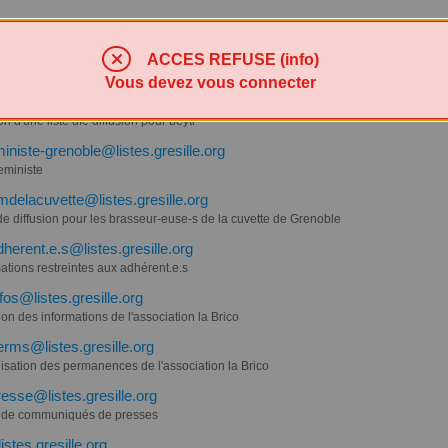
r-en-lien@listes.gresille.org
ACCES REFUSE (info)
 d'entraide pour Beauvoir en Royans
Vous devez vous connecter
istes.gresille.org
on d'une liste dfe diffusion pour beyti
eministe-grenoble@listes.gresille.org
feministe
delacuvette@listes.gresille.org
de diffusion pour les brasseur-euse-s de la cuvette de Grenoble
dherent.e.s@listes.gresille.org
ations restreintes aux adhérent.e.s
nfos@listes.gresille.org
ion des informations de l'association la Brico
erms@listes.gresille.org
isation des permanences de l'association la Brico
resse@listes.gresille.org
 de communiqués de presses
stes.gresille.org