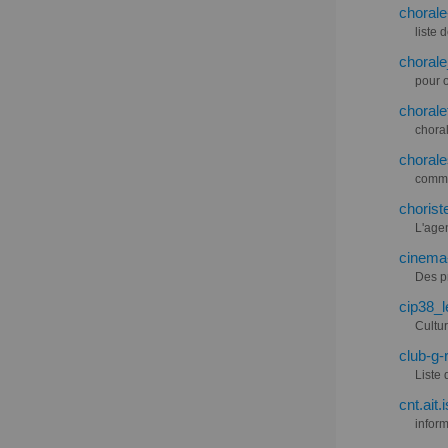
chorale
liste 
chorale
pour o
chorale
choral
chorale
commu
chorist
L'age
cinema-
Des pr
cip38_l
Cultur
club-g-
Liste 
cnt.ait.
infor