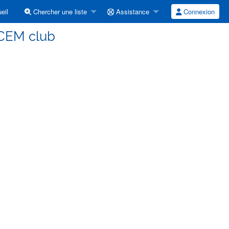
eil
Chercher une liste
Assistance
Connexion
CEM club