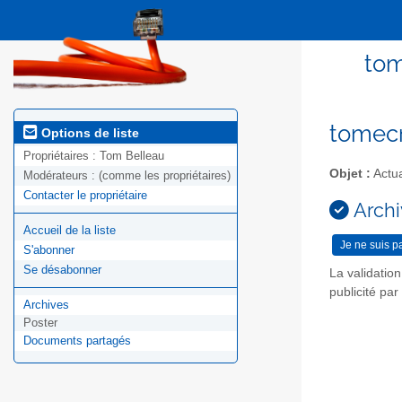
tom
tomecri
Options de liste
Propriétaires :
Tom Belleau
Objet :
Actua
Modérateurs :
(comme les propriétaires)
Contacter le propriétaire
Archi
Accueil de la liste
S'abonner
Se désabonner
La validatio
publicité pa
Archives
Poster
Documents partagés