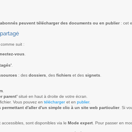
 abonnés peuvent télécharger des documents ou en publier
: cet 
 partagé
 comme suit :
nectez-vous
.
tagés'
.
essources
: des
dossiers
, des
fichiers
et des
signets
.
om
.
r parent'
situé en haut à droite de votre écran.
fichier. Vous pouvez en
télécharger
et en
publier
.
 permettant d'aller d'un simple clic à un site web particulier
. Si vo
t accessibles, sont disponibles via le
Mode expert
. Pour passer en mod