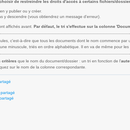
hoisir de restreindre les droits d'accès à certains fichiers/dossie
en y publier ou y créer.
as y descendre (vous obtiendrez un message d'erreur).
ont affichés avant.
Par défaut, le tri s'effectue sur la colonne 'Docu
uscules, c'est-à-dire que tous les documents dont le nom commence par 
ne minuscule, triés en ordre alphabétique. Il en va de même pour les 
 critères
que le nom du document/dossier : un tri en fonction de l'
aute
cliquez sur le nom de la colonne correspondante.
artagé
 partagé
 partagé